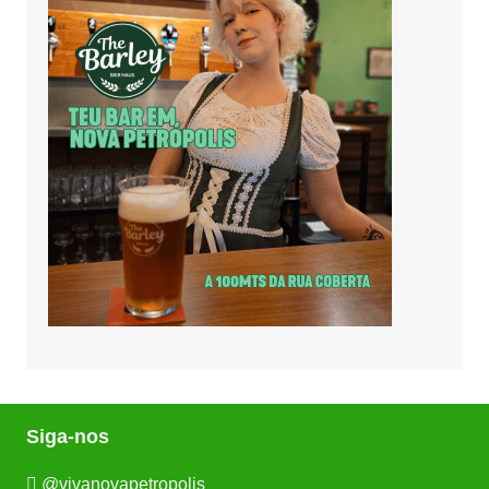
Siga-nos
@vivanovapetropolis