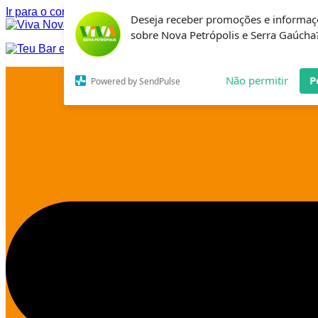
Ir para o conteúdo
Deseja receber promoções e informaç
sobre Nova Petrópolis e Serra Gaúcha
Não permitir
P
Powered by SendPulse