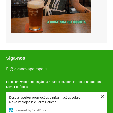
Siga-nos
@vivanovapetropolis
Feito com ❤ pela tripulação da
YouRocket Agência Digital
na querida
Nova Petrópolis
×
Deseja receber promoções e informações sobre
Nova Petrópolis e Serra Gaúcha?
Quem Somos
Fique por dentro
Fale Conosco
Buscando Imóveis em Nova Petrópolis?
Powered by SendPulse