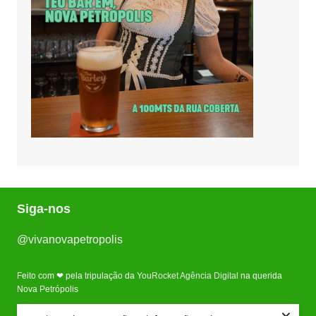
Siga-nos
@vivanovapetropolis
Feito com ❤ pela tripulação da
YouRocket Agência Digital
na querida
Nova Petrópolis